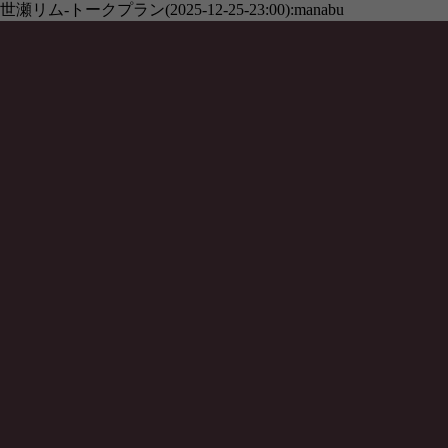
世瀬リム-トークプラン(2025-12-25-23:00):manabu