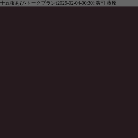
十五夜あぴ-トークプラン(2025-02-04-00:30):浩司 藤原