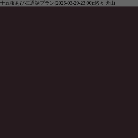
十五夜あぴ-H通話プラン(2025-03-29-23:00):悠々 犬山