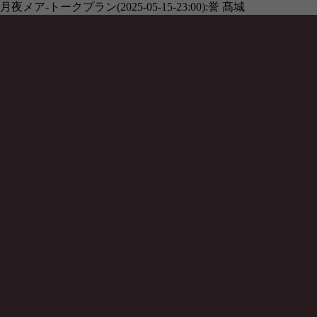
月夜メア-トークプラン(2025-05-15-23:00):誉 髙城