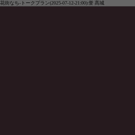
花街なち-トークプラン(2025-07-12-21:00):誉 髙城