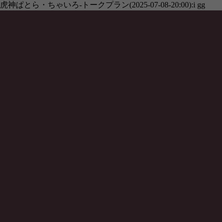
虎神ぱとら・ちゃいろ-トークプラン(2025-07-08-20:00):i gg