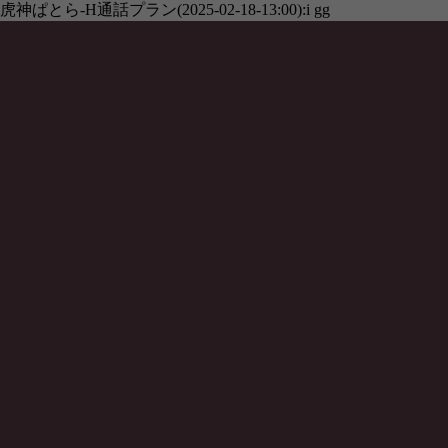
虎神ぱとら-H通話プラン(2025-02-18-13:00):i gg