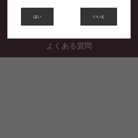
利用規約
はい
いいえ
プライバシーポリシー
特定商取引法に基づく表示
よくある質問