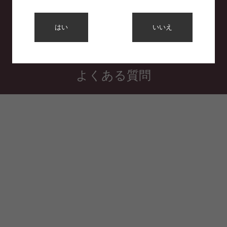
利用規約
はい
いいえ
プライバシーポリシー
特定商取引法に基づく表示
よくある質問