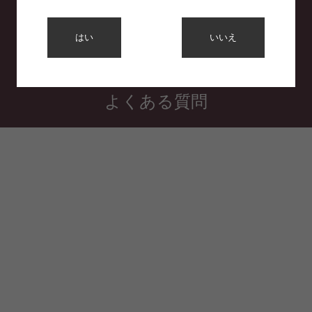
利用規約
はい
いいえ
プライバシーポリシー
特定商取引法に基づく表示
よくある質問