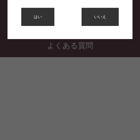
利用規約
はい
いいえ
プライバシーポリシー
特定商取引法に基づく表示
よくある質問