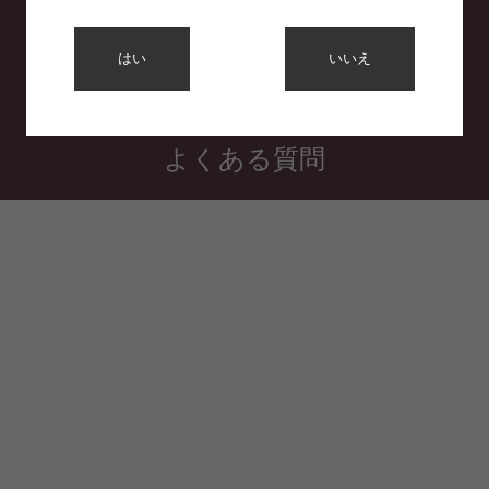
利用規約
はい
いいえ
プライバシーポリシー
特定商取引法に基づく表示
よくある質問