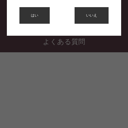
利用規約
はい
いいえ
プライバシーポリシー
特定商取引法に基づく表示
よくある質問