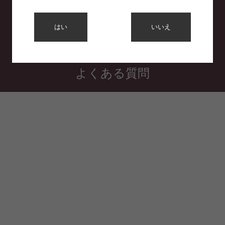
利用規約
はい
いいえ
プライバシーポリシー
特定商取引法に基づく表示
よくある質問