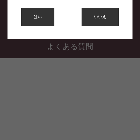
利用規約
はい
いいえ
プライバシーポリシー
特定商取引法に基づく表示
よくある質問