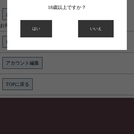
18歳以上ですか？
お伺い
お伺いの履歴がありません
はい
いいえ
ログアウト
アカウント編集
TOPに戻る