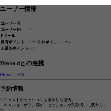
ユーザー情報
ユーザー名
ユーザーID
0
Eメール
保有ポイント
0 pt (無料ポイント:0 pt)
未反映ポイント
0 pt
Discordとの連携
Discordと連携
予約情報
※キャストがセッションを削除した場合、
キャンセルボタン欄が「セッションが削除済」に変わりま
す。