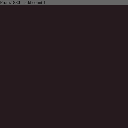
From:1880 – add count 1