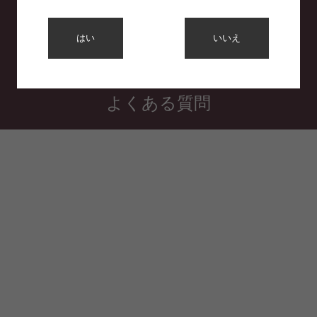
利用規約
はい
いいえ
プライバシーポリシー
特定商取引法に基づく表示
よくある質問