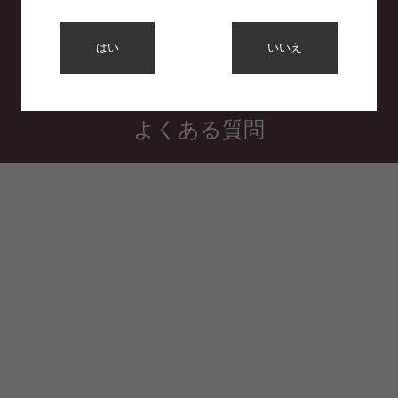
利用規約
はい
いいえ
プライバシーポリシー
特定商取引法に基づく表示
よくある質問