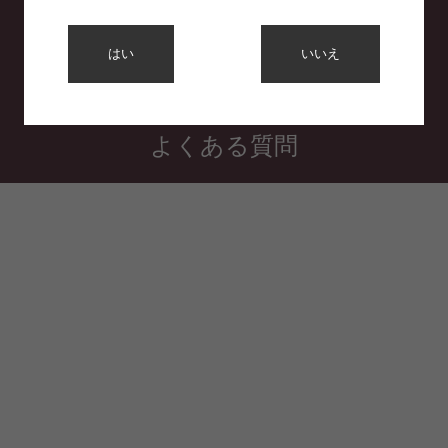
利用規約
はい
いいえ
プライバシーポリシー
特定商取引法に基づく表示
よくある質問