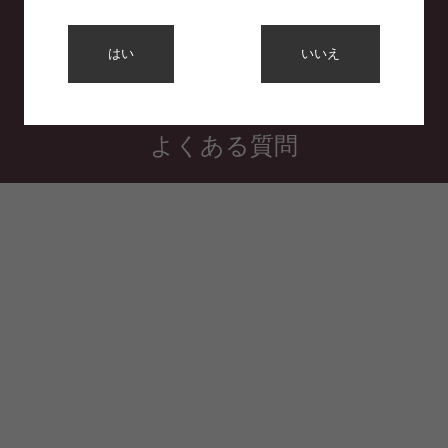
利用規約
はい
いいえ
プライバシーポリシー
特定商取引法に基づく表示
よくある質問